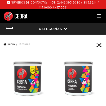
NÚMEROS DE CONTACTO:
+58 (244) 395.5030 / 395.6214 /
417.0090 / 417.0091
CATEGORÍAS
Inicio
Pinturas