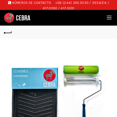
NÚMEROS DE CONTACTO:
+58 (244) 395.5030 / 395.6214 /
417.0090 / 417.0091